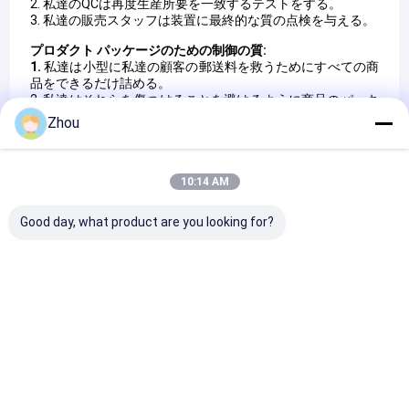
2. 私達のQCは再度生産所要を一致するテストをする。
3. 私達の販売スタッフは装置に最終的な質の点検を与える。
プロダクト パッケージのための制御の質:
1.
私達は小型に私達の顧客の郵送料を救うためにすべての商
品をできるだけ詰める。
2. 私達はそれらを傷つけることを避けるように商品のパッキ
ングを穏やかに扱う。
Zhou
3. 私達は箱でどんなプロダクトがパッケージの中に含まれて
いるか注意しない。
10:14 AM
Certificates
Good day, what product are you looking for?
ISO
ISO