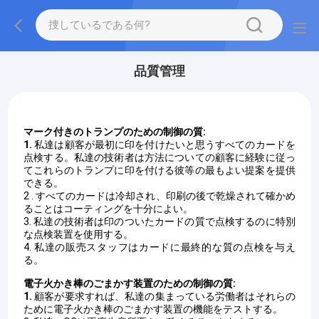
品質管理
マーク付きのトランプのための制御の質:
1.
私達は顧客が最初に印を付けたいと思うすべてのカードを
点検する。私達の技術者は方法についての顧客に経験に従っ
てこれらのトランプに印を付ける彼等の最もよい提案を提供
できる。
2 . すべてのカードは冷却され、印刷の後で乾燥されて確かめ
ることはコーティングを十分によい。
3. 私達の技術者は印のついたカードの質で点検するのに特別
な点検装置を使用する。
4. 私達の販売スタッフはカードに最終的な質の点検を与え
る。
電子火かき棒のごまかす装置のための制御の質:
1.
顧客が要求すれば、私達の集まっている労働者はそれらの
ために電子火かき棒のごまかす装置の機能をテストする。