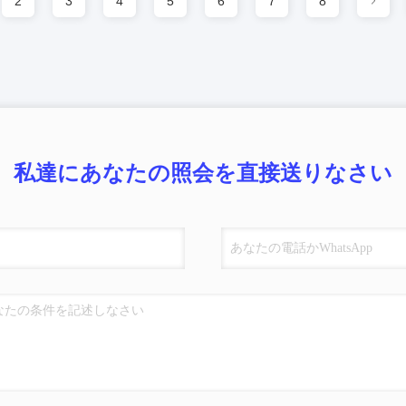
2
3
4
5
6
7
8
私達にあなたの照会を直接送りなさい