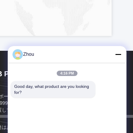
Zhou
 Poker Cheat Co., Ltd
4:16 PM
Good day, what product are you looking 
for?
ポーカーチート株式会社 (YB Poker Cheat Co., Ltd)
1999年に設立され,国際的に有名な都市である広州に
置しています.これは製造,流通,カジノサービスのため
ライセンスを取得した最初の会社です.YBポーカーチ
ト ポーカー分析器を提供することができます見えな
達はあなたにできるだけ早く戻る。
インクでマークされたカード 紫外線コンタクトレン