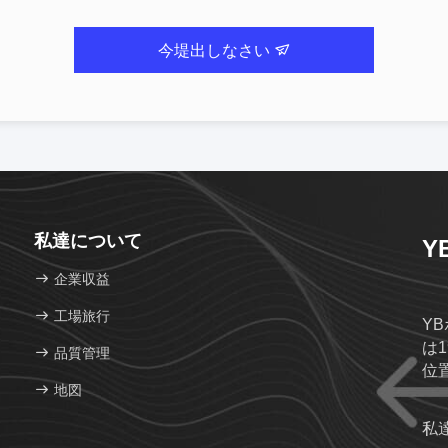
今堤出しなさい
私達について
YB
企業収益
工場旅行
YB
は
品質管理
位
地図
の
ー
私
い