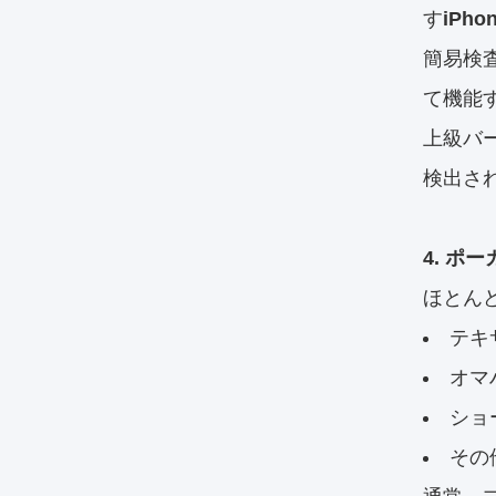
す
iPh
簡易検
て機能
上級バ
検出さ
4. ポ
ほとん
テキ
オマ
ショ
その