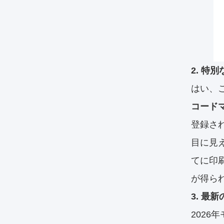
2. 
はい、
コード
登録さ
目に見
てに印刷
が得ら
3. 最
202