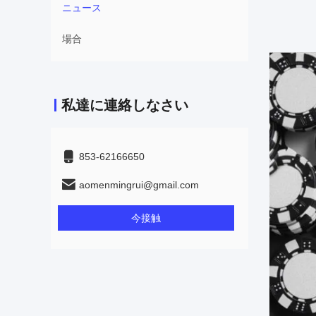
ニュース
場合
私達に連絡しなさい
853-62166650‬
aomenmingrui@gmail.com
今接触