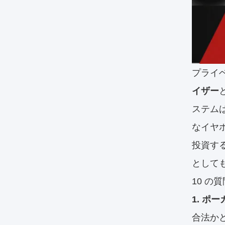
プライ
イザー
ステム
なイヤ
投資す
として
10 の
1. ポ
合法か