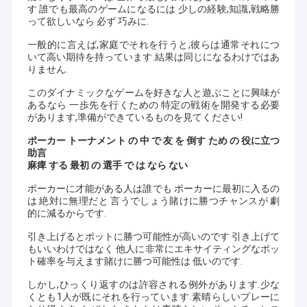
す 誰でも最高のゲームになるには 少しの経験,知識,戦略勝
って欲しいなら 必ず 巧みに.
一般的に言えば,家庭でそれを行うと,彼らは通常それにつ
いて高い期待を持っています.結果は同じになるわけではあ
りません.
このダイナミックなゲームを好きな人と遊ぶことに興味が
あるなら 一歩先を行くための 特定の戦術を開発する必要
があります,準備ができているものを見てください!
ポーカー トーナメント の 中 で 友 を 倒す ため の 役に立つ
助言
麻痺 する 最初 の 選手 で は なら ない
ポーカーに才能がある人は誰でも ポーカーに最初に入るの
は 絶対に無理だと 言うでしょう賭けに勝つチャンスが 劇
的に減るからです.
引き上げるとポットに勝つ可能性が高いのです 引き上げて
もいいわけではなく 他人に非常にエキサイティングなポッ
ト確率を与えます賭けに勝つ可能性は 低いのです.
しかし,ひっくり返すのは許容される例外があります.少な
くとも1人が既にそれを行っています.素晴らしいプレーに