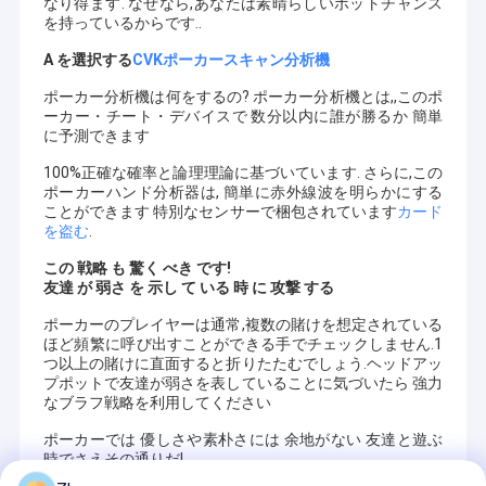
なり得ます. なぜなら,あなたは素晴らしいポットチャンス
を持っているからです..
A を選択する
CVKポーカースキャン分析機
ポーカー分析機は何をするの? ポーカー分析機とは,,このポ
ーカー・チート・デバイスで 数分以内に誰が勝るか 簡単
に予測できます
100%正確な確率と論理理論に基づいています. さらに,この
ポーカーハンド分析器は, 簡単に赤外線波を明らかにする
ことができます 特別なセンサーで梱包されています
カード
を盗む
.
この 戦略 も 驚く べき です!
友達 が 弱さ を 示し て いる 時 に 攻撃 する
ポーカーのプレイヤーは通常,複数の賭けを想定されている
ほど頻繁に呼び出すことができる手でチェックしません.1
つ以上の賭けに直面すると折りたたむでしょう.ヘッドアッ
プポットで友達が弱さを表していることに気づいたら 強力
なブラフ戦略を利用してください
ポーカーでは 優しさや素朴さには 余地がない 友達と遊ぶ
時でさえその通りだ!