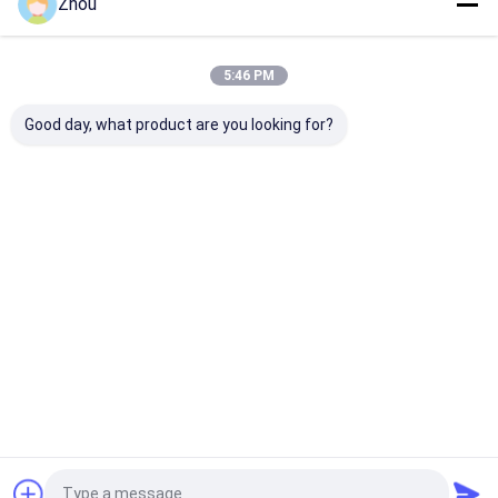
Zhou
Recommended Products
5:46 PM
Good day, what product are you looking for?
カード を 見る 眼鏡 は
ポーカーのサングラス
ファッショナブ
カード を 見抜き,隠れ
は どんなゲームでも 究
日焼け眼鏡 浮気
て いる 印 を 明らかに
極の優位性を得る
色
する
お問い合わせを送信
お問い合わせを送信
お問い合わせ
Desktop Site
ホーム
企業情報
お問い合わせ
地図
プライバシーポリシー
品質
火かき棒のごまかす装置
中国工場.Copyright © 2026 YB Poker
Cheat Co., Ltd. All Rights Reserved.