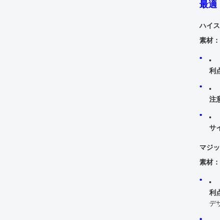
最適
ハイス
素材：
利
注
サ
マジッ
素材：
利
デ