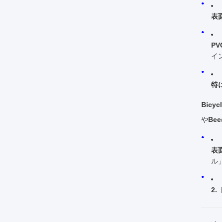
表
P
イ
特
Bicyc
や
Bee
表
ル
2