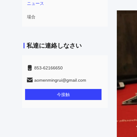
ニュース
場合
私達に連絡しなさい
853-62166650‬
aomenmingrui@gmail.com
今接触