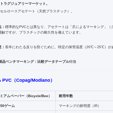
トラグジュアリーマーケット。
セルロースアセテート（天然プラスチック）。
点：
標準的なPVCとは異なり、アセテートは「爪によるマーキング」（
感触ですが、プラスチックの耐久性を備えています。
意：
長年にわたる反りを防ぐために、特定の保管温度（20℃～25℃）が
. 製品ベンチマーキング：比較データテーブル
特徴
% PVC（Copag/Modiano）
ミアムペーパー（Bicycle/Bee）
耐用年数
～50ゲーム
マーキングの鮮明度（IR）