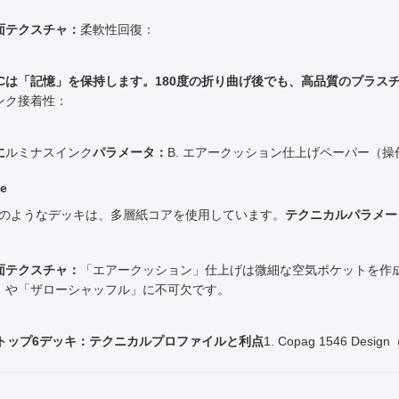
面テクスチャ：
柔軟性回復：
VCは「記憶」を保持します。180度の折り曲げ後でも、高品質のプラ
ンク接着性：
に
ルミナスインク
パラメータ：
B. エアークッション仕上げペーパー（操
le
のようなデッキは、多層紙コアを使用しています。
テクニカルパラメー
面テクスチャ：
「エアークッション」仕上げは微細な空気ポケットを作
」や「ザローシャッフル」に不可欠です。
. トップ6デッキ：テクニカルプロファイルと利点
1. Copag 1546 De