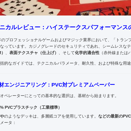
ニカルレビュー：ハイステークスパフォーマンスの
6年のプロフェッショナルゲームおよびマジック業界において、「トラン
なっています。カジノグレードのセキュリティであれ、シームレスなテ
M）
、
表面テクスチャ（仕上げ）
、そして
化学的適合性
（赤外線または
括的なガイドでは、テクニカルパラメータ、耐久性、および特殊な用途
 素材エンジニアリング：PVC対プレミアムペーパー
オペレーターにとっての基本的な選択は、基材から始まります。
100% PVCプラスチック（工業標準）
や
のようなデッキは、多層紙コアを使用しています。
などの最新のPV
メータ：