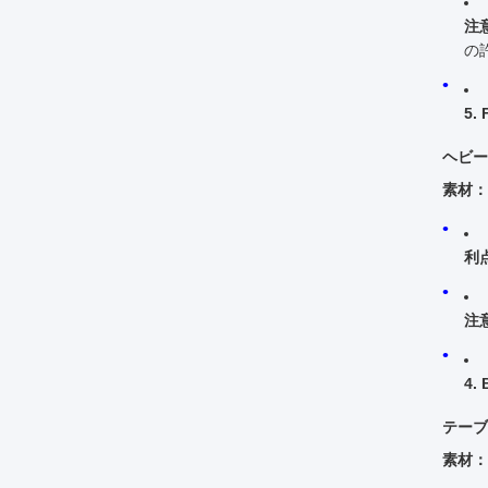
注
の
5.
ヘビー
素材：
利
注
4.
テーブ
素材：