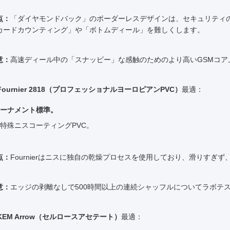
点：
「ダイヤモンドバック」のボーダーレスデザインは、セキュリティ
カードカウンティング」や「ボトムディール」を難しくします。
意：
高速ディール中の「スナッピー」な感触のためのより高いGSMコア
 Fournier 2818（プロフェッショナルヨーロピアンPVC）
最適：
ーナメント標準。
特殊ニスコーティングPVC。
点：
Fournierはニスに独自の乾燥プロセスを使用しており、滑りすぎ
意：
エッジの剥離なしで500時間以上の連続シャッフルについてラボテ
 KEM Arrow（セルロースアセテート）
最適：