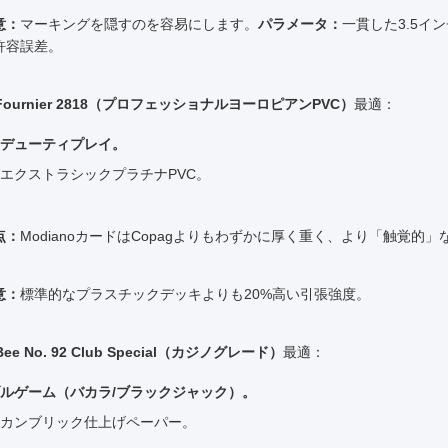
意：
マーキングを隠すのを容易にします。
パラメータ：
一貫した3.5イン
許容誤差。
 Fournier 2818（プロフェッショナルヨーロピアンPVC）
最適：
デューティプレイ。
エクストラシックプラチナPVC。
点：
ModianoカードはCopagよりもわずかに厚く重く、より「触覚的
意：
標準的なプラスチックデッキよりも20%高い引張強度。
 Bee No. 92 Club Special（カジノグレード）
最適：
ルゲーム（バカラ/ブラックジャック）。
カンブリック仕上げペーパー。