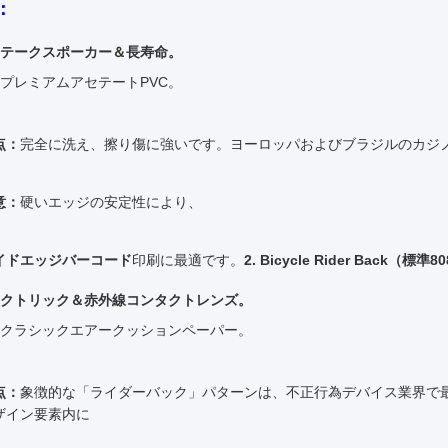
：
テークスポーカー＆長寿命。
プレミアムアセテートPVC。
点：
完全に洗え、擦り傷に強いです。ヨーロッパおよびブラジルのカジノ
意：
硬いエッジの安定性により、
イドエッジバーコード
印刷に最適です。
2. Bicycle Rider Back（標準8
クトリック＆赤外線コンタクトレンズ。
クラシックエアークッションペーパー。
点：
象徴的な「ライダーバック」パターンは、不正行為デバイス業界で
ザイン要素内に