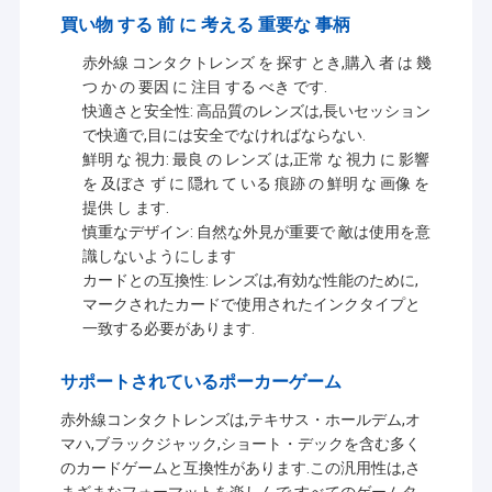
買い物 する 前 に 考える 重要な 事柄
赤外線 コンタクトレンズ を 探す とき,購入 者 は 幾
つ か の 要因 に 注目 する べき です.
快適さと安全性: 高品質のレンズは,長いセッション
で快適で,目には安全でなければならない.
鮮明 な 視力: 最良 の レンズ は,正常 な 視力 に 影響
を 及ぼさ ず に 隠れ て いる 痕跡 の 鮮明 な 画像 を
提供 し ます.
慎重なデザイン: 自然な外見が重要で 敵は使用を意
識しないようにします
カードとの互換性: レンズは,有効な性能のために,
マークされたカードで使用されたインクタイプと
一致する必要があります.
サポートされているポーカーゲーム
赤外線コンタクトレンズは,テキサス・ホールデム,オ
マハ,ブラックジャック,ショート・デックを含む多く
のカードゲームと互換性があります.この汎用性は,さ
まざまなフォーマットを楽しんで,すべてのゲームタ