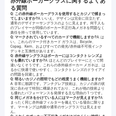
赤外線ポーカーグラスに関するよくあ
る質問
Q: この赤外線ポーカーグラスを使用するとカジノで捕まっ
てしまいますか?
A: いいえ。デザインは完全に目立たず、
通常のデザイナーサングラスのように見えます。何千人も
のプレイヤーが同様のポーカー不正行為メガネを問題なく
責任を持って使用しています。
Q: マークされているすべてのカードで機能しますか?
A: は
い。これらのマーク付きカード ガラスは、Bicycle、
Copag、Kem、およびすべての発光/赤外線不可視インク 
デッキと互換性があります。
Q: 赤外線サングラスはポーカーにはコンタクト レンズよ
りも優れていますか?
A: ほとんどのプレイヤーにとって間
違いなくそうです。これらの赤外線ポーカー メガネは、は
るかに快適で使いやすく、コンタクト レンズのドライアイ
の問題を回避します。
Q: 明るいカジノの照明でもどの程度うまく機能しますか?
A: 非常に順調です。アンチグレア技術は、カジノの床の状
況に合わせて特別に構築されており、これが他の技術より
も優れたパフォーマンスを発揮する主な理由の 1 つです。
Q: 同じメガネをかけている人にはマークが見えますか?
A: 
まったく同じ赤外線フィルターを備えている場合に限りま
す。マーキングは肉眼や通常のサングラスでは見えませ
ん。