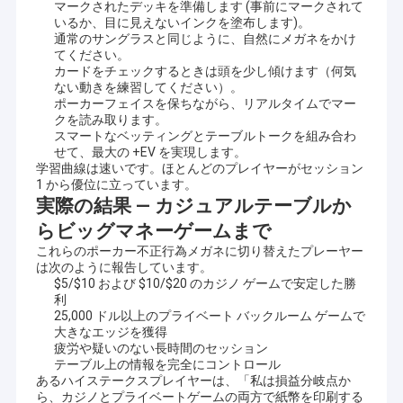
マークされたデッキを準備します (事前にマークされて
いるか、目に見えないインクを塗布します)。
通常のサングラスと同じように、自然にメガネをかけ
てください。
カードをチェックするときは頭を少し傾けます（何気
ない動きを練習してください）。
ポーカーフェイスを保ちながら、リアルタイムでマー
クを読み取ります。
スマートなベッティングとテーブルトークを組み合わ
せて、最大の +EV を実現します。
学習曲線は速いです。ほとんどのプレイヤーがセッション 
1 から優位に立っています。
実際の結果 — カジュアルテーブルか
らビッグマネーゲームまで
これらのポーカー不正行為メガネに切り替えたプレーヤー
は次のように報告しています。
$5/$10 および $10/$20 のカジノ ゲームで安定した勝
利
25,000 ドル以上のプライベート バックルーム ゲームで
大きなエッジを獲得
疲労や疑いのない長時間のセッション
テーブル上の情報を完全にコントロール
あるハイステークスプレイヤーは、「私は損益分岐点か
ら、カジノとプライベートゲームの両方で紙幣を印刷する