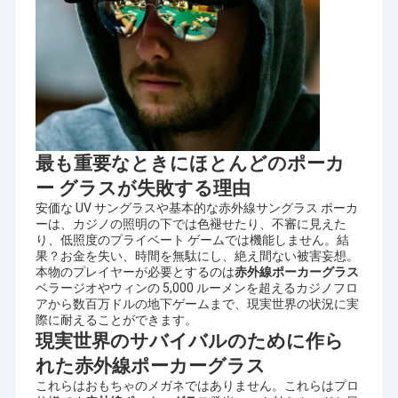
最も重要なときにほとんどのポーカ
ー グラスが失敗する理由
安価な UV サングラスや基本的な赤外線サングラス ポーカ
ーは、カジノの照明の下では色褪せたり、不審に見えた
り、低照度のプライベート ゲームでは機能しません。結
果？お金を失い、時間を無駄にし、絶え間ない被害妄想。
本物のプレイヤーが必要とするのは
赤外線ポーカーグラス
ベラージオやウィンの 5,000 ルーメンを超えるカジノフロ
アから数百万ドルの地下ゲームまで、現実世界の状況に実
際に耐えることができます。
現実世界のサバイバルのために作ら
れた赤外線ポーカーグラス
これらはおもちゃのメガネではありません。これらはプロ