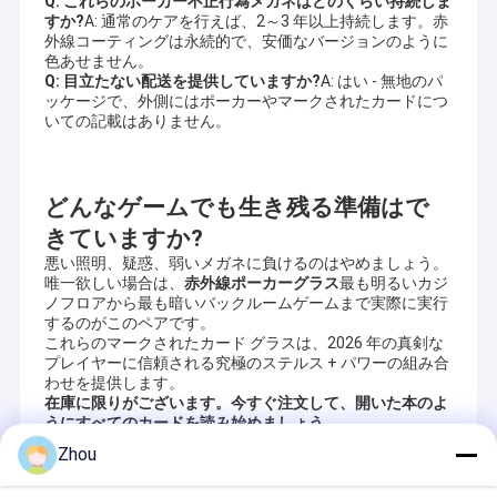
Q: これらのポーカー不正行為メガネはどのくらい持続しま
すか?
A: 通常のケアを行えば、2～3 年以上持続します。赤
外線コーティングは永続的で、安価なバージョンのように
色あせません。
Q: 目立たない配送を提供していますか?
A: はい - 無地のパ
ッケージで、外側にはポーカーやマークされたカードにつ
いての記載はありません。
どんなゲームでも生き残る準備はで
きていますか?
悪い照明、疑惑、弱いメガネに負けるのはやめましょう。
唯一欲しい場合は、
赤外線ポーカーグラス
最も明るいカジ
ノフロアから最も暗いバックルームゲームまで実際に実行
するのがこのペアです。
これらのマークされたカード グラスは、2026 年の真剣な
プレイヤーに信頼される究極のステルス + パワーの組み合
わせを提供します。
在庫に限りがございます。今すぐ注文して、開いた本のよ
うにすべてのカードを読み始めましょう。
Zhou
Recommended Products