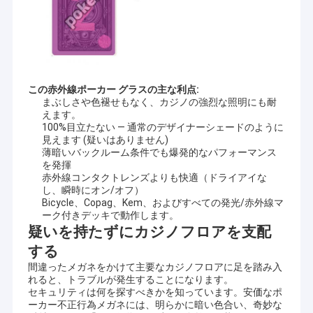
この赤外線ポーカー グラスの主な利点:
まぶしさや色褪せもなく、カジノの強烈な照明にも耐
えます。
100%目立たない — 通常のデザイナーシェードのように
見えます (疑いはありません)
薄暗いバックルーム条件でも爆発的なパフォーマンス
を発揮
赤外線コンタクトレンズよりも快適（ドライアイな
し、瞬時にオン/オフ）
Bicycle、Copag、Kem、およびすべての発光/赤外線マ
ーク付きデッキで動作します。
疑いを持たずにカジノフロアを支配
家
する
YBポーカーチート株式会社 (YB Poker Cheat Co., Ltd) は1999年に
プロダクト
設立され,国際的に有名な都市である広州に位置しています.これは
間違ったメガネをかけて主要なカジノフロアに足を踏み入
製造,流通,カジノサービスのためのライセンスを取得した最初の会
れると、トラブルが発生することになります。
社です.YBポーカー・チートは提供することができます
ポーカー
セキュリティは何を探すべきかを知っています。安価なポ
私達について
分析機,見えないインクマークカード,UVコンタクトレンズ,ポーカ
ーカー不正行為メガネには、明らかに暗い色合い、奇妙な