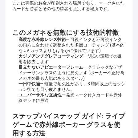
きます. 私たちはいつでも工場にあなたを連れてきます.
ここは実際のお金が印刷される場所であり、マークされた
スパイのごまかす装置
カードが勝者とその他の勝者を区別する場所です。
世界中から輸入されたカードもたくさんあります コパグ1546 コ
標識されたカード グラス
パグテキサスホールデン KEM モディアノ フォーニエ バイセル世
界で他の多くのブランドのカード世界的に知られるブランドのほ
とんどは ストックに入っています
文字列コードでマークされたカード
このメガネを無敵にする技術的特徴
高度な赤外線レンズ技術
— 可視インクと不可視インク
顧客の要求を満たすために,常に開発と改善に自分自身を捧げ,そし
赤外線はトランプを示した
の両方に合わせて調整された多層コーティング (基本的
て,私たちと私たちの顧客が,双方の利益を得るよう最善を尽くし続
な UV ガラスよりもはるかに優れています)
けます..
カジノアンチグレアコーティング
— 明るい環境での反
射を除去します
目立たないアビエーターフレーム
— クラシックなデザ
イナーサングラスのように見えます (ポーカー不正行為
メガネの最も人気のあるスタイル)
一日中快適
— 軽量で耐久性があり、8 時間以上のセッシ
ョン後でも目が疲れません。
ユニバーサルな互換性
— 発光マーク付きカードや赤外
線デッキに最適
ステップバイステップ ガイド: ライブ
ゲームで赤外線ポーカー グラスを使
用する方法