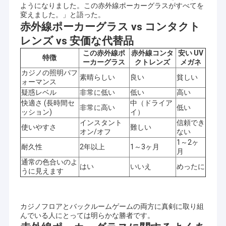
ようになりました。この赤外線ポーカーグラスがすべてを
変えました。」と語った。
赤外線ポーカーグラス vs コンタクト
レンズ vs 安価な代替品
この赤外線ポ
赤外線コンタ
安い UV
特徴
ーカーグラス
クトレンズ
メガネ
カジノの照明パフ
素晴らしい
良い
貧しい
ォーマンス
疑惑レベル
非常に低い
低い
高い
快適さ (長時間セ
中（ドライア
非常に高い
低い
ッション)
イ）
インスタント
信頼でき
使いやすさ
難しい
オン/オフ
ない
1～2ヶ
耐久性
2年以上
1～3ヶ月
月
通常の色合いのよ
はい
いいえ
めったに
うに見えます
カジノフロアとバックルームゲームの両方に真剣に取り組
んでいる人にとっては明らかな勝者です。