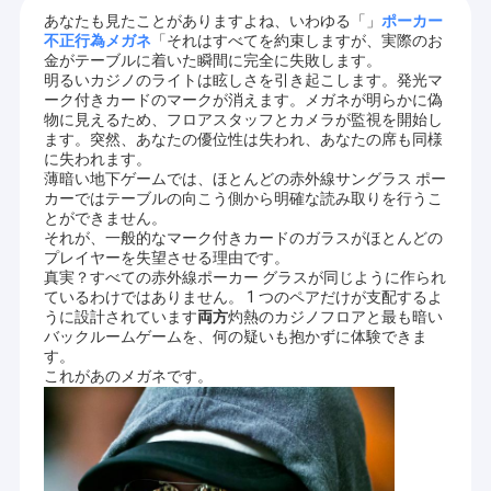
あなたも見たことがありますよね、いわゆる「」
ポーカー
不正行為メガネ
「それはすべてを約束しますが、実際のお
金がテーブルに着いた瞬間に完全に失敗します。
明るいカジノのライトは眩しさを引き起こします。発光マ
ーク付きカードのマークが消えます。メガネが明らかに偽
物に見えるため、フロアスタッフとカメラが監視を開始し
ます。突然、あなたの優位性は失われ、あなたの席も同様
に失われます。
薄暗い地下ゲームでは、ほとんどの赤外線サングラス ポー
カーではテーブルの向こう側から明確な読み取りを行うこ
とができません。
それが、一般的なマーク付きカードのガラスがほとんどの
プレイヤーを失望させる理由です。
真実？すべての赤外線ポーカー グラスが同じように作られ
ているわけではありません。 1 つのペアだけが支配するよ
うに設計されています
両方
灼熱のカジノフロアと最も暗い
バックルームゲームを、何の疑いも抱かずに体験できま
す。
これがあのメガネです。