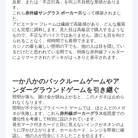
ースキャナー,見えないインクサイドマークカード,バッカラ作弊
反射、または「不正行為」を叫ぶ不自然な形状がありま
工場旅行
装置 その他のポーカー作弊システム
す。
これら
赤外線サングラス ポーカー
異なって構築されまし
主な製品には 目に見えないインクでマークされたカード,ポーカー
た。
品質管理
分析機, カード用のコンタクトレンズ,バーコードスキャンカメラ,
アビエーター フレームは繊細で高級感があり、どんな服装
テキサスとオマハのプログラムソフトウェアバカラやブラックジ
にも完璧に調和します。見た目は高級店で購入するような
私達に連絡しなさい
ャックなどのゲーム用のシャッフラーマシンです. あらゆる種類の
もので、不正なデバイスではありません。誰にも目を向け
ギャンブル用の作弊装置を製造しています. これらの製品はアメリ
られることなく、何時間でも着用できます。
カ,イギリス,アメリカ日本,イタリア,ロシア,東南アジアなど インド
カジノの最も厳しい照明の下でも、他の人は目を隠してい
ニュース
や他の多くの国々にも 支店があります合理的な価格のために,これ
るだけだと思われている間でも、特殊な赤外線フィルター
らの製品について私たちの顧客からのフィードバックはかなり良
によりマークされたデッキがはっきりと表示されます。
場合
いです品質もサービスも最高です
テキサス・ホールダム (ポーカー),オマハ,バッカラ,ブラックジャ
Blog
ック,イン・アウトゲーム,フラッシュゲーム,ニウニウゲーム,マホ
一か八かのバックルームゲームやア
ンジングゲーム,台湾・パイゴウゲーム,中国ポーカー,ベトナムゲ
ンダーグラウンドゲームを引き継ぐ
ーム,カンボジアゲームと地元のゲーム90%以上のゲームが プログ
ラムできます
照明が落ち、賭け金が跳ね上がると、このメガネは止めら
火かき棒のごまかす装置
れなくなります。
中国電子研究所と協力して 研究開発を行っています顧客の様々な
照明が不十分なプライベート ゲームでは、ほとんどのメガ
ギャンブル要求を満たす より多くの製品を作ることができます品
ネが失敗します。これら
赤外線ポーカーグラス
低照度での
火かき棒の検光子装置
質は自分でコントロールしました. これらのものを製造する私たち
優位性を考慮して特別に設計されています。
の工場があります. すべてのディーラーは,このことを知っていま
発光マーク付きカードと目に見えないインクがネオンのよ
赤外線コンタクト レンズ
す.彼らはすでに私たちの工場を訪問し,品質を自分でチェックしま
うに浮かび上がります。ホールカード、レンジを即座に確
した. 工場訪問に興味がある場合は,また,私達に連絡することがで
認し、他の人が完全にミスしたことを伝えます。