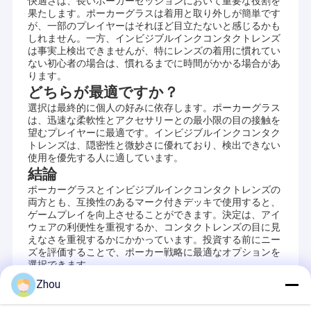
快適さは、長いポーカーセッションにおいて重要な役割を
果たします。ポーカーグラスは着用と取り外しが簡単です
が、一部のプレイヤーはそれほど目立たないと感じるかも
しれません。一方、インビジブルインクコンタクトレンズ
は事実上検出できませんが、特にレンズの着用に慣れてい
ない初心者の場合は、慣れるまでに時間がかかる場合があ
ります。
どちらが最適ですか？
選択は最終的に個人の好みに依存します。ポーカーグラス
は、迅速な柔軟性とアクセサリーとの最小限の目の接触を
望むプレイヤーに最適です。インビジブルインクコンタク
トレンズは、隠密性と微妙さに優れており、検出できない
使用を優先する人に適しています。
結論
ポーカーグラスとインビジブルインクコンタクトレンズの
両方とも、互換性のあるマーク付きデッキで使用すると、
ゲームプレイを向上させることができます。決定は、アイ
ウェアの利便性を重視するか、コンタクトレンズの目に見
えなさを重視するかにかかっています。投資する前にニー
ズを評価することで、ポーカー戦略に最適なオプションを
選択できます。
Zhou
Recommended Products