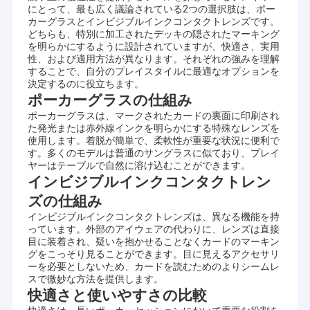
にとって、最も広く議論されている2つの選択肢は、ポー
カーグラスとインビジブルインクコンタクトレンズです。
どちらも、特別に加工されたデッキの隠されたマーキング
を明らかにするように設計されていますが、快適さ、実用
性、および適用方法が異なります。それぞれの強みを理解
することで、自分のプレイスタイルに最適なオプションを
決定するのに役立ちます。
ポーカーグラスの仕組み
ポーカーグラスは、マークされたカードの裏面に印刷され
た発光または赤外線インクを明らかにする特殊なレンズを
使用します。着脱が簡単で、柔軟性が重要な状況に便利で
す。多くのモデルは普通のサングラスに似ており、プレイ
ヤーはテーブルで自然に溶け込むことができます。
インビジブルインクコンタクトレン
ズの仕組み
インビジブルインクコンタクトレンズは、異なる機能を持
っています。外部のアイウェアの代わりに、レンズは直接
目に装着され、疑いを抱かせることなくカードのマーキン
グをこっそり見ることができます。目に見えるアクセサリ
ーを必要としないため、カードを読むためのよりシームレ
スで微妙な方法を提供します。
快適さと使いやすさの比較