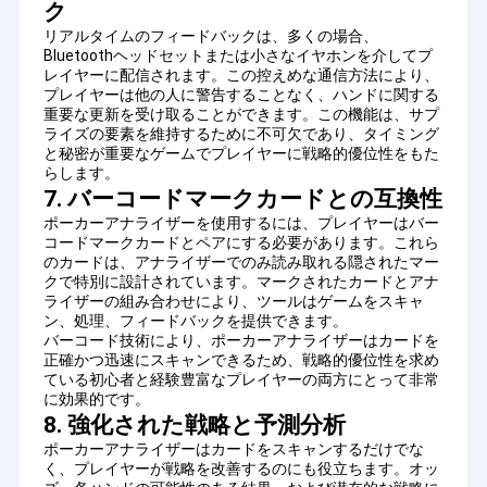
ク
リアルタイムのフィードバックは、多くの場合、
Bluetoothヘッドセットまたは小さなイヤホンを介してプ
レイヤーに配信されます。この控えめな通信方法により、
プレイヤーは他の人に警告することなく、ハンドに関する
重要な更新を受け取ることができます。この機能は、サプ
ライズの要素を維持するために不可欠であり、タイミング
と秘密が重要なゲームでプレイヤーに戦略的優位性をもた
らします。
7. バーコードマークカードとの互換性
ポーカーアナライザーを使用するには、プレイヤーはバー
コードマークカードとペアにする必要があります。これら
のカードは、アナライザーでのみ読み取れる隠されたマー
クで特別に設計されています。マークされたカードとアナ
ライザーの組み合わせにより、ツールはゲームをスキャ
ン、処理、フィードバックを提供できます。
バーコード技術により、ポーカーアナライザーはカードを
正確かつ迅速にスキャンできるため、戦略的優位性を求め
家
ている初心者と経験豊富なプレイヤーの両方にとって非常
YBポーカーチート株式会社 (YB Poker Cheat Co., Ltd) は1999年に
に効果的です。
プロダクト
設立され,国際的に有名な都市である広州に位置しています.これは
8. 強化された戦略と予測分析
製造,流通,カジノサービスのためのライセンスを取得した最初の会
ポーカーアナライザーはカードをスキャンするだけでな
社です.YBポーカー・チートは提供することができます
ポーカー
私達について
く、プレイヤーが戦略を改善するのにも役立ちます。オッ
分析機,見えないインクマークカード,UVコンタクトレンズ,ポーカ