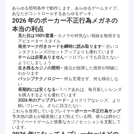
きます. 私たちはいつでも工場にあなたを連れてきます.
スパイのごまかす装置
あらゆる照明条件で動作します。あらゆるゲームタイプ。
世界中から輸入されたカードもたくさんあります コパグ1546 コ
あなたがコントロールするあらゆるデッキ。
標識されたカード グラス
パグテキサスホールデン KEM モディアノ フォーニエ バイセル世
2026 年のポーカー不正行為メガネの
界で他の多くのブランドのカード世界的に知られるブランドのほ
本当の利点
とんどは ストックに入っています
文字列コードでマークされたカード
見た目は100%普通
— カメラや何気ない視線を無視する
顧客の要求を満たすために,常に開発と改善に自分自身を捧げ,そし
アビエーター スタイル
赤外線はトランプを示した
て,私たちと私たちの顧客が,双方の利益を得るよう最善を尽くし続
発光マーク付きカードを瞬時に読み取ります
— 古いコ
けます..
ンタクトレンズのセットアップよりも優れています
チームは必要ありません
— ソロプレイでも目立たない
ようにしましょう
生き残るカジノの照明
— 接点が故障した箇所が明確に
わかります
パッシブテクノロジー
— 何も充電せず、何も検出しな
い
長期的には安くなる
— 1 ペアあれば、毎月新しいレンズ
を購入するよりも優れています
2026 年のアップグレード
— よりクリアなレンズ、より
軽いフレーム、さらに目立たない
これらを使用しているプレイヤー
ポーカー不正行為サング
ラス
他の誰もが破産後にまだ怯えている間、彼らは静かに
プライベートゲームと慎重なカジノセッションを支配して
います。