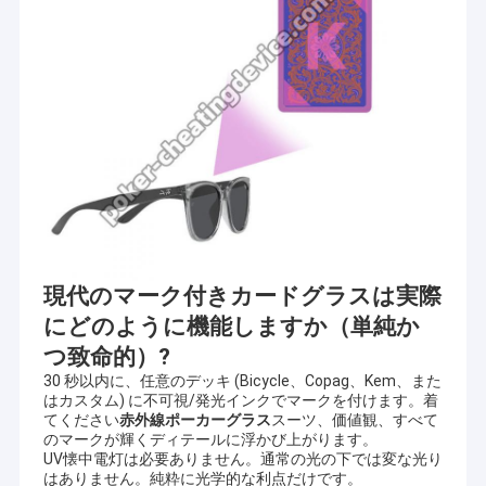
ースキャナー,見えないインクサイドマークカード,バッカラ作弊
工場旅行
装置 その他のポーカー作弊システム
主な製品には 目に見えないインクでマークされたカード,ポーカー
品質管理
分析機, カード用のコンタクトレンズ,バーコードスキャンカメラ,
テキサスとオマハのプログラムソフトウェアバカラやブラックジ
私達に連絡しなさい
ャックなどのゲーム用のシャッフラーマシンです. あらゆる種類の
ギャンブル用の作弊装置を製造しています. これらの製品はアメリ
カ,イギリス,アメリカ日本,イタリア,ロシア,東南アジアなど インド
ニュース
や他の多くの国々にも 支店があります合理的な価格のために,これ
らの製品について私たちの顧客からのフィードバックはかなり良
場合
いです品質もサービスも最高です
テキサス・ホールダム (ポーカー),オマハ,バッカラ,ブラックジャ
Blog
ック,イン・アウトゲーム,フラッシュゲーム,ニウニウゲーム,マホ
現代のマーク付きカードグラスは実際
ンジングゲーム,台湾・パイゴウゲーム,中国ポーカー,ベトナムゲ
ーム,カンボジアゲームと地元のゲーム90%以上のゲームが プログ
にどのように機能しますか（単純か
ラムできます
つ致命的）?
火かき棒のごまかす装置
中国電子研究所と協力して 研究開発を行っています顧客の様々な
30 秒以内に、任意のデッキ (Bicycle、Copag、Kem、また
ギャンブル要求を満たす より多くの製品を作ることができます品
はカスタム) に不可視/発光インクでマークを付けます。着
火かき棒の検光子装置
質は自分でコントロールしました. これらのものを製造する私たち
てください
赤外線ポーカーグラス
スーツ、価値観、すべて
の工場があります. すべてのディーラーは,このことを知っていま
のマークが輝くディテールに浮かび上がります。
赤外線コンタクト レンズ
す.彼らはすでに私たちの工場を訪問し,品質を自分でチェックしま
UV懐中電灯は必要ありません。通常の光の下では変な光り
した. 工場訪問に興味がある場合は,また,私達に連絡することがで
はありません。純粋に光学的な利点だけです。