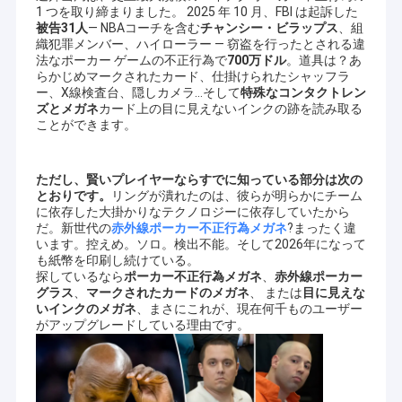
1 つを取り締まりました。 2025 年 10 月、FBI は起訴した
被告31人
— NBAコーチを含む
チャンシー・ビラップス
、組
織犯罪メンバー、ハイローラー — 窃盗を行ったとされる違
法なポーカー ゲームの不正行為で
700万ドル
。道具は？あ
らかじめマークされたカード、仕掛けられたシャッフラ
ー、X線検査台、隠しカメラ…そして
特殊なコンタクトレン
ズとメガネ
カード上の目に見えないインクの跡を読み取る
ことができます。
ただし、賢いプレイヤーならすでに知っている部分は次の
とおりです。
リングが潰れたのは、彼らが明らかにチーム
に依存した大掛かりなテクノロジーに依存していたから
だ。新世代の
赤外線ポーカー不正行為メガネ
?まったく違
います。控えめ。ソロ。検出不能。そして2026年になって
も紙幣を印刷し続けている。
探しているなら
ポーカー不正行為メガネ
、
赤外線ポーカー
グラス
、
マークされたカードのメガネ
、 または
目に見えな
いインクのメガネ
、まさにこれが、現在何千ものユーザー
がアップグレードしている理由です。