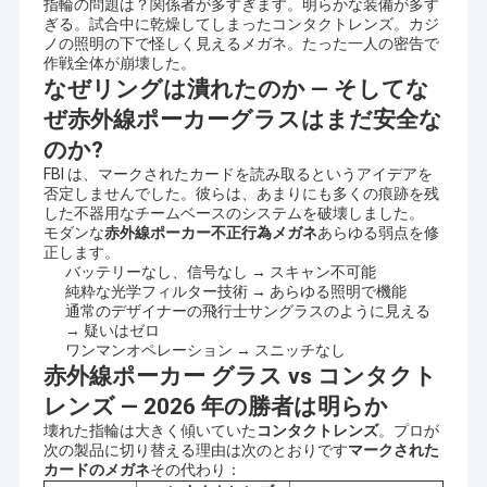
指輪の問題は？関係者が多すぎます。明らかな装備が多す
ぎる。試合中に乾燥してしまったコンタクトレンズ。カジ
ノの照明の下で怪しく見えるメガネ。たった一人の密告で
作戦全体が崩壊した。
なぜリングは潰れたのか — そしてな
ぜ赤外線ポーカーグラスはまだ安全な
のか?
FBI は、マークされたカードを読み取るというアイデアを
否定しませんでした。彼らは、あまりにも多くの痕跡を残
した不器用なチームベースのシステムを破壊しました。
モダンな
赤外線ポーカー不正行為メガネ
あらゆる弱点を修
正します。
バッテリーなし、信号なし → スキャン不可能
純粋な光学フィルター技術 → あらゆる照明で機能
通常のデザイナーの飛行士サングラスのように見える
→ 疑いはゼロ
ワンマンオペレーション → スニッチなし
赤外線ポーカー グラス vs コンタクト
レンズ — 2026 年の勝者は明らか
壊れた指輪は大きく傾いていた
コンタクトレンズ
。プロが
次の製品に切り替える理由は次のとおりです
マークされた
カードのメガネ
その代わり：