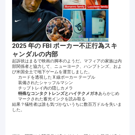
2025 年の FBI ポーカー不正行為スキ
ャンダルの内部
起訴状はまるで映画の脚本のようだ。マフィアの家族は内
部関係者と協力して、ニューヨーク、ハンプトンズ、およ
び米国全土で地下ゲームを運営しました。
カードを透視した X 線ポーカー テーブル
装備されたシャッフルマシン
チップトレイ内の隠しカメラ
特殊なコンタクトレンズとハイテクメガネ
あらかじめ
マークされた蓄光インクを読み取る
結果？犠牲者は誰も気づかないうちに数百万ドルを失いま
した。