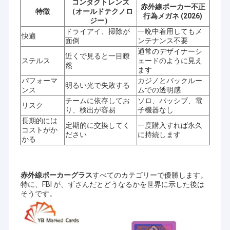
コンタクトレンズ
赤外線ポーカー不正
特徴
（オールドテクノロ
行為メガネ (2026)
ジー）
ドライアイ、掃除が
一晩中着用してもメ
快適
面倒
ンテナンス不要
通常のデザイナーシ
近くで見ると一目瞭
ステルス
ェードのように見え
然
ます
パフォーマ
カジノとバックルー
明るい光で失敗する
ンス
ムでの透明感
チームに依存してお
ソロ、パッシブ、電
リスク
り、検出が容易
子機器なし
長期的には
定期的に交換してく
一度購入すれば永久
コストがか
ださい
に持続します
かる
家
赤外線ポーカーグラス
すべてのカテゴリーで優勝します。
特に、FBI が、ずさんだとどうなるかを世界に示した後は
YBポーカーチート株式会社 (YB Poker Cheat Co., Ltd) は1999年に
そうです。
プロダクト
設立され,国際的に有名な都市である広州に位置しています.これは
製造,流通,カジノサービスのためのライセンスを取得した最初の会
社です.YBポーカー・チートは提供することができます
ポーカー
私達について
分析機,見えないインクマークカード,UVコンタクトレンズ,ポーカ