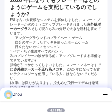
2026 年になってもプレーヤーはどの
ようにゲームを支配しているのでし
ょうか?
FBI は古い大規模なシステムを解体しました。スマート プ
レーヤーが次のようにアップグレードされました
赤外線ポ
ーカーグラス
そして現在も次の分野で大きな勝利を収めて
います。
アンダーグラウンドのプライベート ゲーム
自分のマークしたデッキを使ったホームゲーム
目立たないカジノセッション
1 ペア = +EV 生涯すべてのハンド。
次のプレイヤーの波が来る前にアップグレードする準備は
できていますか?
指輪が引っかかってしまいました。スマートマネーはすで
に
赤外線ポーカー不正行為メガネ
。 2026 年になっても古
いテクノロジーを使用している人にはならないでくださ
い。
(在庫には限りがあります。控えめな飛行士モデルは急速
に売れています。)
Zhou
Recommended Products
4:17 PM