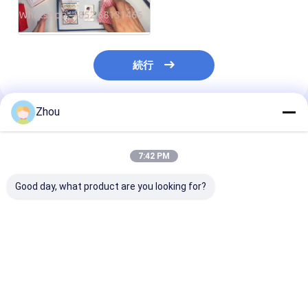
続行
Zhou
推薦されたプロダクト
7:42 PM
Good day, what product are you looking for?
4mmの赤外線コンタク
チェックカードを覗く
マーク付きに隠
ト レンズの明るい紫外
キが付いている
線マーク付きの火かき
コンタクト レ
棒カード コンタクト レ
かき棒をトラン
ンズ
ベストプライス
ベストプライス
ベストプラ