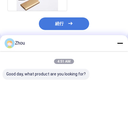
続行
Zhou
推薦されたプロダクト
4:51 AM
Good day, what product are you looking for?
ステルスウォッチ 準確
パワーバンク 隠された
ウォレット・ポ
なバーコードポーカー
ポーカーカメラ ポーカ
ー・スキャナー
カード詐欺のためのカ
ー分析機
ィメット・ポー
ードスキャナー
アナライザー 
デバイス
ベストプライス
ベストプライス
ベストプラ