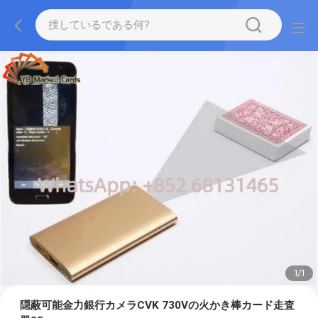
1
/
1
隠蔽可能金力銀行カメラCVK 730Vの火かき棒カード走査