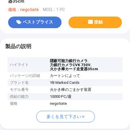
器35cm
価格：negotiate
MOQ：1 PC
ベストプライス
接触
製品の説明
,
隠蔽可能力銀行カメラ
ハイライト
,
力銀行カメラCVK 730V
火かき棒カード走査器35cm
パッケージの詳細
カートンによって
ブランド名
YB Marked Cards
モデル番号
火かき棒のごまかす装置
供給の能力
10000 PC/週
価格
negotiate
多くを見て下さい