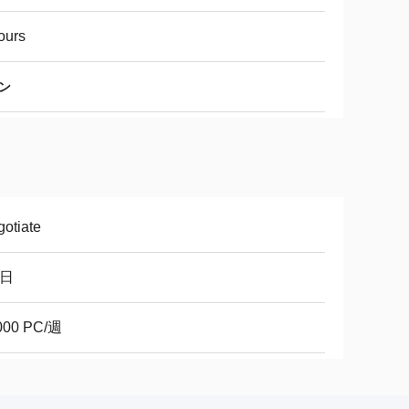
ours
ン
otiate
8日
000 PC/週