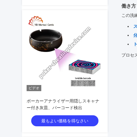
働き方
この洗
分
プロセ
ビデオ
ポーカーアナライザー用隠しスキャナ
ー付き灰皿、バーコード検出
最もよい価格を得なさい