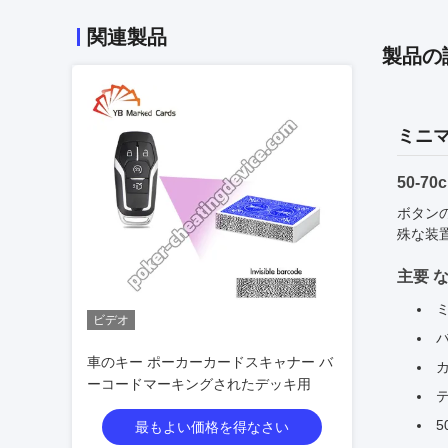
関連製品
製品の
ミニマ
50-
ボタン
殊な装
主要 な
ビデオ
車のキー ポーカーカードスキャナー バ
ーコードマーキングされたデッキ用
最もよい価格を得なさい