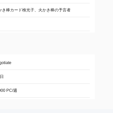
かき棒カード検光子、火かき棒の予言者
otiate
8日
000 PC/週