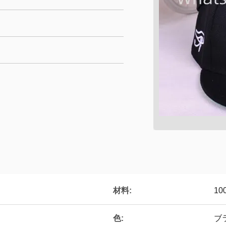
材料:
1
色:
ブ