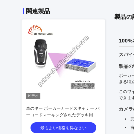
関連製品
製品の
10
スパイ
製品の
ポーカ
きる特
このワ
ビデオ
できま
車のキー ポーカーカードスキャナー バ
カメラ
ーコードマーキングされたデッキ用
最もよい価格を得なさい