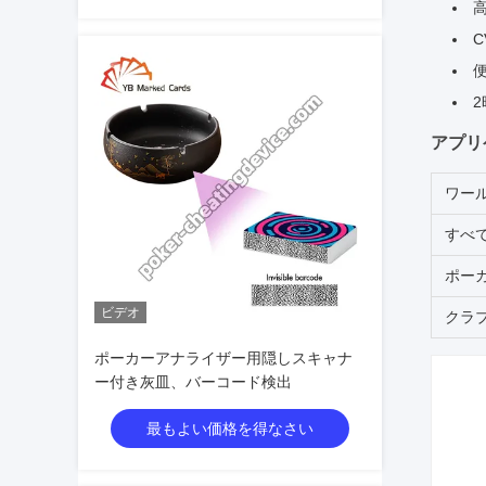
C
アプリ
ワー
すべ
ポー
ビデオ
クラ
ポーカーアナライザー用隠しスキャナ
ー付き灰皿、バーコード検出
最もよい価格を得なさい