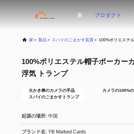
家
プロダクト
家
>
製品
>
スパイのごまかす装置
>
100%ポリエステ
100%ポリエステル帽子ポーカー
浮気 トランプ
火かき棒のカメラの手品
カメラの100%
スパイのごまかすトランプ
起源の場所:
中国
ブランド名:
YB Marked Cards